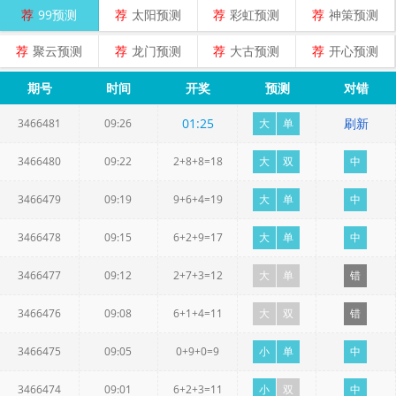
荐
99预测
荐
太阳预测
荐
彩虹预测
荐
神策预测
荐
聚云预测
荐
龙门预测
荐
大古预测
荐
开心预测
期号
时间
开奖
预测
对错
01
:
25
刷新
3466481
09:26
大
单
3466480
09:22
2+8+8=18
大
双
中
3466479
09:19
9+6+4=19
大
单
中
3466478
09:15
6+2+9=17
大
单
中
3466477
09:12
2+7+3=12
大
单
错
3466476
09:08
6+1+4=11
大
双
错
3466475
09:05
0+9+0=9
小
单
中
3466474
09:01
6+2+3=11
小
双
中