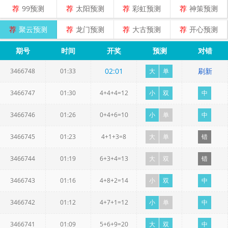
荐
99预测
荐
太阳预测
荐
彩虹预测
荐
神策预测
荐
聚云预测
荐
龙门预测
荐
大古预测
荐
开心预测
期号
时间
开奖
预测
对错
02
:
01
刷新
3466748
01:33
大
单
3466747
01:30
4+4+4=12
小
双
中
3466746
01:26
0+4+6=10
小
单
中
3466745
01:23
4+1+3=8
大
单
错
3466744
01:19
6+3+4=13
大
双
错
3466743
01:16
4+8+2=14
小
双
中
3466742
01:12
4+7+1=12
小
单
中
3466741
01:09
5+6+9=20
大
双
中