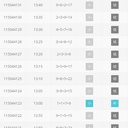
115044131
13:40
9+6+2=17
小
错
115044130
13:35
2+3+9=14
小
错
115044129
13:30
4+5+7=16
小
错
115044128
13:25
0+4+8=12
大
错
115044127
13:20
2+3+3=8
大
错
115044126
13:15
3+5+9=17
小
错
115044125
13:10
9+8+5=22
小
错
115044124
13:05
3+9+3=15
小
错
115044123
13:00
1+1+7=9
小
中
115044122
12:55
9+1+5=15
小
错
115044121
12:50
8+8+7=23
小
错