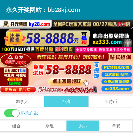
永久开奖网站：bb28kj.com
加拿大
台湾
比特币
开/关(广告)
组合
杀组
大小
单双